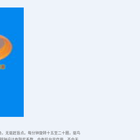
角，无驱赶盲点。每分钟旋转十五至二十圈，驱鸟
转轴设计有阻尼系数，会有抗台风作用，不会无