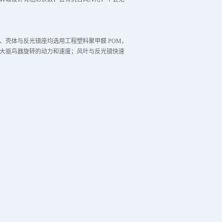
壳体与反光镜座均选用工程塑料聚甲醛 POM，
大驱鸟器旋转的动力和速度；风叶与反光镜快速