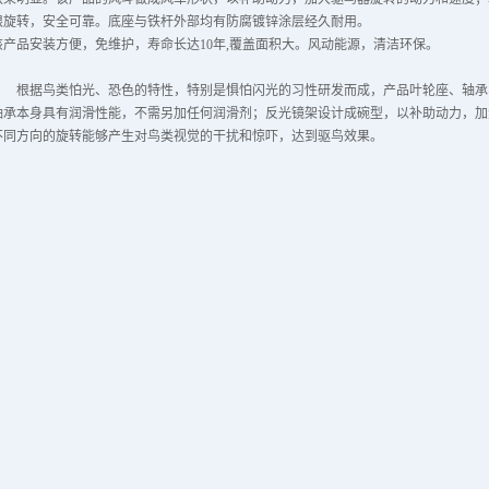
限旋转，安全可靠。底座与铁杆外部均有防腐镀锌涂层经久耐用。
该产品安装方便，免维护，寿命长达10年,覆盖面积大。风动能源，清洁环保。
根据鸟类怕光、恐色的特性，特别是惧怕闪光的习性研发而成，产品叶轮座、轴承、
轴承本身具有润滑性能，不需另加任何润滑剂；反光镜架设计成碗型，以补助动力，加
不同方向的旋转能够产生对鸟类视觉的干扰和惊吓，达到驱鸟效果。