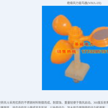
绝缘风力驱鸟器(WMA-I/II)
旋转风斗采用优质的不锈钢材料制做而成，耐腐蚀、重量轻便于微风启动。360度反射
效果明显。该产品的风斗做成风车形状，以补助动力，加大驱鸟器旋转的动力和速度；