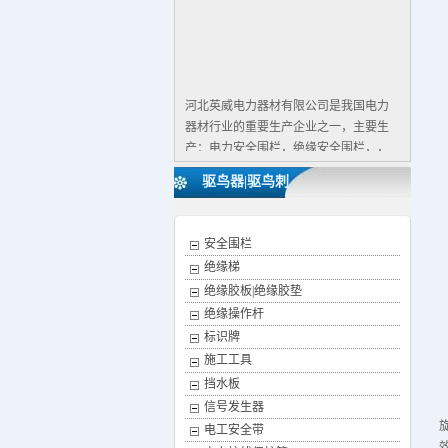
河北英威电力器材有限公司是我国电力
器材行业的重要生产企业之一，主要生
产：电力安全围栏，绝缘安全围栏，，
反光式安全围栏，绝缘胶板，挡鼠板，
驱鸟器|驱鸟刺
绝缘胶垫，绝缘橡胶板，高压拉闸杆，
电力标牌，铝合金挡鼠板，不锈钢挡鼠
板，安全围栏,绝缘梯,等产品，有着雄厚
安全围栏
的技术力量和生产经验，工艺先进，设
绝缘梯
备精良，以科技创新为指导，质量过硬
绝缘胶板|绝缘胶垫
求生存。以真诚取信誉，以优惠的价
格，热情的服务，回报广大客户。
绝缘操作杆
主营产品：电力安全围栏，绝缘安全围
标识牌
栏，反光式安全围栏绝缘胶板，绝缘胶
施工工具
垫，绝缘橡胶板，挡鼠板，驱鸟器，高
挡水板
压拉闸杆，电力标牌，安全围栏 ，荧光
信号发生器
式安全警示带 ，绝缘梯 ，接地线，验电
电工安全带
器。包括：荧光式安全围栏 ，绝缘人字