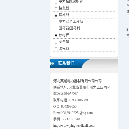
电力拉线保护管
梯 ，反光式安全警示带，绝缘单梯，绝
挡鼠板
缘凳，绝缘高低凳，绝缘多层凳，绝缘
接地线
升降梯。高压验电器发生器、折叠式高
低压通用验电器、高压绝缘橡胶板、绝
电力安全工具柜
缘胶垫。推荐网址：
驱鸟器|驱鸟刺
http://www.yingweidianli.com，业务咨询：
放电棒
13933106389
安全帽
验电器
联系我们
河北英威电力器材有限公司公司
联系地址: 河北省晋州市电力工业园区
邮政编码:052260
联系电话: 13933106389
Q Q: 904308655
E-mail:313910225 @qq.com
手机:17732851518
http://www.yingweidianli.com