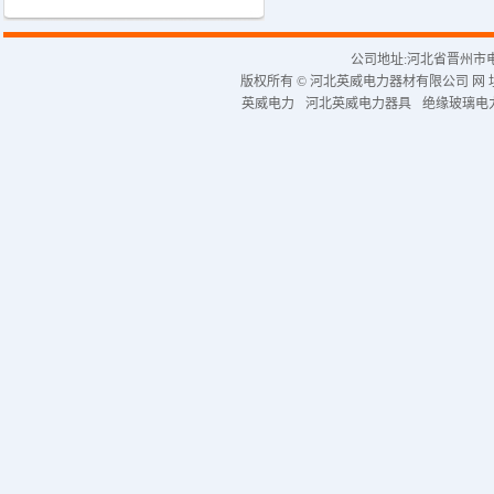
公司地址:河北省晋州市电力工业园
版权所有 © 河北英威电力器材有限公司 网 址:http:/
英威电力
河北英威电力器具
绝缘玻璃电