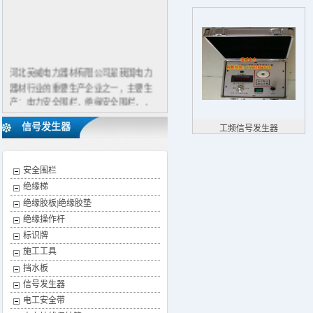
河北英威电力器材有限公司是我国电力
器材行业的重要生产企业之一，主要生
产：电力安全围栏，绝缘安全围栏，，
反光式安全围栏，绝缘胶板，挡鼠板，
信号发生器
工频信号发生器
绝缘胶垫，绝缘橡胶板，高压拉闸杆，
电力标牌，铝合金挡鼠板，不锈钢挡鼠
板，安全围栏,绝缘梯,等产品，有着雄厚
安全围栏
的技术力量和生产经验，工艺先进，设
绝缘梯
备精良，以科技创新为指导，质量过硬
求生存。以真诚取信誉，以优惠的价
绝缘胶板|绝缘胶垫
格，热情的服务，回报广大客户。
绝缘操作杆
主营产品：电力安全围栏，绝缘安全围
标识牌
栏，反光式安全围栏绝缘胶板，绝缘胶
施工工具
垫，绝缘橡胶板，挡鼠板，驱鸟器，高
挡水板
压拉闸杆，电力标牌，安全围栏 ，荧光
信号发生器
式安全警示带 ，绝缘梯 ，接地线，验电
电工安全带
器。包括：荧光式安全围栏 ，绝缘人字