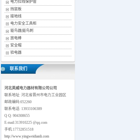
电力拉线保护管
梯 ，反光式安全警示带，绝缘单梯，绝
挡鼠板
缘凳，绝缘高低凳，绝缘多层凳，绝缘
接地线
升降梯。高压验电器发生器、折叠式高
低压通用验电器、高压绝缘橡胶板、绝
电力安全工具柜
缘胶垫。推荐网址：
驱鸟器|驱鸟刺
http://www.yingweidianli.com，业务咨询：
放电棒
13933106389
安全帽
验电器
联系我们
河北英威电力器材有限公司公司
联系地址: 河北省晋州市电力工业园区
邮政编码:052260
联系电话: 13933106389
Q Q: 904308655
E-mail:313910225 @qq.com
手机:17732851518
http://www.yingweidianli.com